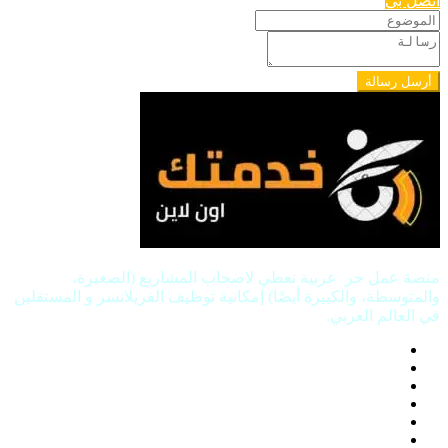
اتصل بي
أرسل رسالة
منصة عمل حر عربية تعطي لاصحاب المشاريع (الصغيرة،
والمتوسطة، والكبيرة أيضًا) إمكانية توظيف الفريلانسر و المستقلين
في العالم العربي.