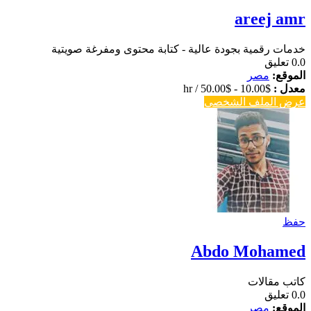
areej amr
خدمات رقمية بجودة عالية - كتابة محتوى ومفرغة صويتية
0.0
تعليق
الموقع:
مصر
معدل :
$
10.00
-
$
50.00
/ hr
عرض الملف الشخصي
حفظ
Abdo Mohamed
كاتب مقالات
0.0
تعليق
الموقع:
مصر