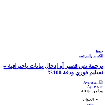
حفظ
الكتابة والترجمة
ترجمة نص قصير أو إدخال بيانات باحترافية –
تسليم فوري ودقة 100%
Aya essam
يبدأ من :
$
4.00
العنوان
مصر