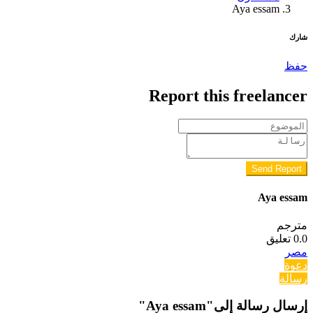
Aya essam
شارك
حفظ
Report this freelancer
Send Report
Aya essam
مترجم
0.0
تعليق
مصر
دعوة
رسالة
إرسال رسالة إلى"Aya essam"