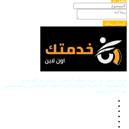
اتصل بي
أرسل رسالة
منصة عمل حر عربية تعطي لاصحاب المشاريع (الصغيرة،
والمتوسطة، والكبيرة أيضًا) إمكانية توظيف الفريلانسر و المستقلين
في العالم العربي.