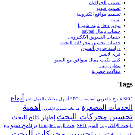
تصميم الجرافيك
تصميم فيديو
تصميم مواقع الكترونية
تقنية
توفير دخل ثابت شهريا
حساب بايبال paypal
خدمات التسويق الالكترونى
خدمات تحسين محركات البحث
دراسة جدوى السوق
فرى لانسر
كيف تكتب مقال متوافق مع السيو
مطور ويب
مقالات حصرية
Tags
أنواع
SEO شرح بالعربي
أساسيات SEO
أسهل مجالات العمل الحر
أهمية
الخدمات المصغرة
أهم نقاط التسويق الإلكتروني
تحسين محركات البحث
إظهار نتائج البحث
برنامج سيو
البحث الإلكتروني
السيو SEO
بحث الويب Google
بيع
تحسين محركات البحث