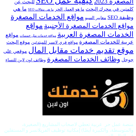
كيفية عمل SEO
المصغرة 2023
للبحث عن
ما هي
كلمتين في محرك البحث
ما هو العمل الحر
ما هي مقالات SEO
مواقع الخدمات المصغرة
وظيفة SEO
معايير السيو
مواقع
مواقع الخدمات المصغرة الأجنبية
الخدمات المصغرة العربية
مواقع
مواقع خدمات مثل خمسات
عربية للخدمات المصغرة
موقع البحث
مواقع فري لانسر للمبتدئين
موقع تقديم خدمات مقابل المال
موقعي على
وظائف الخدمات المصغرة
جوجل
وظائف اون لاين للنساء
منصة عمل حر عربية تعطي لاصحاب المشاريع (الصغيرة،
والمتوسطة، والكبيرة أيضًا) إمكانية توظيف الفريلانسر و المستقلين
في العالم العربي.