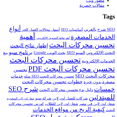
مطور ويب
مقالات حصرية
Tags
أنواع
SEO شرح بالعربي
أساسيات SEO
أسهل مجالات العمل الحر
أهمية
الخدمات المصغرة
أهم نقاط التسويق الإلكتروني
تحسين محركات البحث
إظهار نتائج البحث
برنامج سيو
البحث الإلكتروني
السيو SEO
بحث الويب Google
بيع
تحسين محركات البحث
الخدمات الإلكترونية
تحسين محركات البحث PDF
تحسين
محركات البحث SEO
خدمات
تحسين محركات البحث SEO سلة
خطوات تحسين محركات البحث
مصغرة بدون خبرة
شرح SEO
خمسات
دليل بدء تحسين محركات البحث
للمبتدئين
شركات للعمل اون لاين
شركة سيو
شغل اون لاين السعودية
شغل اون لاين في مصر
شغل اون لاين للطلاب
كورس تحسين محركات
كيفية الربح من مواقع الخدمات
البحث