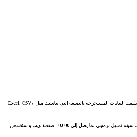
، وتسليمك البيانات المستخرجة بالصيغة التي تناسبك مثل: Excel، CSV،
– يجب أن تكون البيانات متاحة للعامة. – يرجى تزويدي برابط الموقع الذي يحتوي على البيانات المطلوبة. – الخدمة مخصصة لموقع واحد فقط. سيتم تحليل برمجي لما يصل إلى 10,000 صفحة ويب واستخلاص