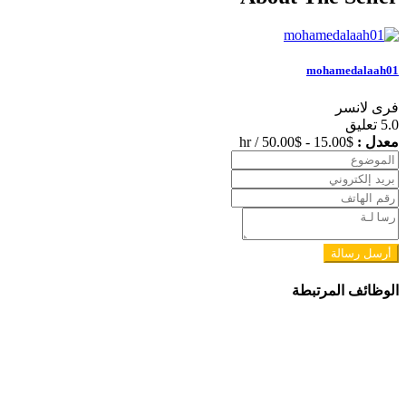
mohamedalaah01
فرى لانسر
5.0
تعليق
معدل :
$
15.00
-
$
50.00
/ hr
أرسل رسالة
الوظائف المرتبطة