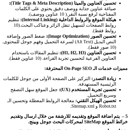
تحسين العناوين والميتا (Title Tags & Meta Description):
صياغة عناوين جذابة ووصف دقيق يحتوي على الكلمات
المفتاحية لرفع نسبة النقر.( 10 عناوين ووصف).
هيكلة الموقع والروابط الداخلية (Internal Linking):
تنظيم
روابط الصفحات لتسهيل تنقل الزائر وعناكب البحث.(10
روابط فقط).
تحسين الصور (Image Optimization):
ضغط الصور وإضافة
النص البديل (Alt Text) لسرعة التحميل وفهم جوجل للمحتوى.
(10 صور فقط).
تحسين العناوين (H1, H2, H3):
تنظيم المقالات باستخدام
العناوين الفرعية لتحسين تجربة القراءة.
(10 عناوين فقط).
مميزات خدمات الـ On-Page SEO المحترفة:
زيادة التصدر:
التركيز على الصفحة الأولى من جوجل للكلمات
الرئيسية المستهدفة.
تحسين تجربة المستخدم (UX):
جعل الموقع سهل التصفح
وسريع التحميل.
تحسين الهيكل التقني:
معالجة الروابط المعطلة وتحسين الـ
Robot.txt و Sitemap.xml.
5 – يتم اضافة الموقع وتقديمه للارشفة من خلال ارسال وتقديم
خرائط الموقع SiteMap لمحركات البحث جوجل وبينج.