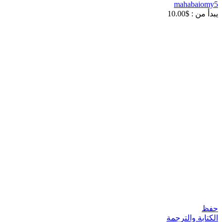
mahabaiomy5
يبدأ من :
$
10.00
حفظ
الكتابة والترجمة