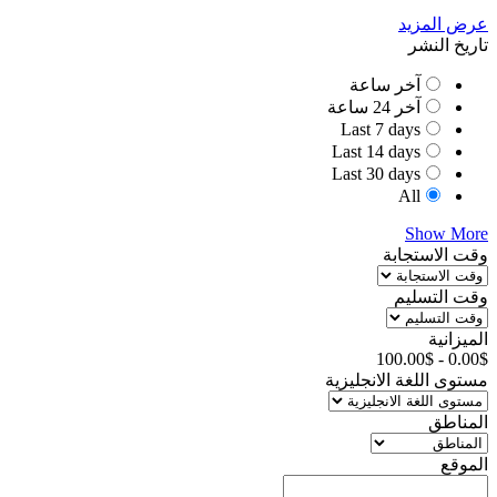
عرض المزيد
تاريخ النشر
آخر ساعة
آخر 24 ساعة
Last 7 days
Last 14 days
Last 30 days
All
Show More
وقت الاستجابة
وقت التسليم
الميزانية
100.00
$
-
0.00
$
مستوى اللغة الانجليزية
المناطق
الموقع