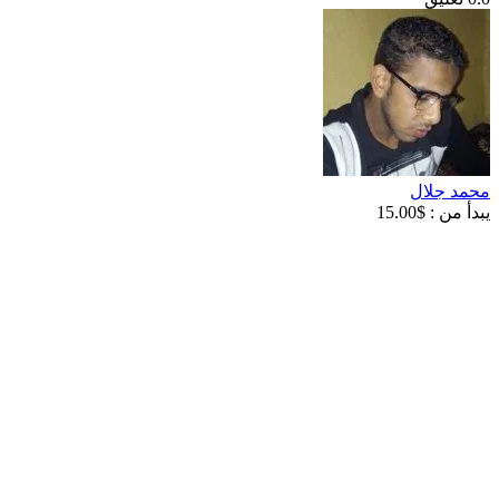
محمد جلال
يبدأ من :
$
15.00