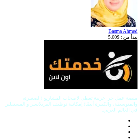
Basma Ahmed
يبدأ من :
$
5.00
منصة عمل حر عربية تعطي لاصحاب المشاريع (الصغيرة،
والمتوسطة، والكبيرة أيضًا) إمكانية توظيف الفريلانسر و المستقلين
في العالم العربي.