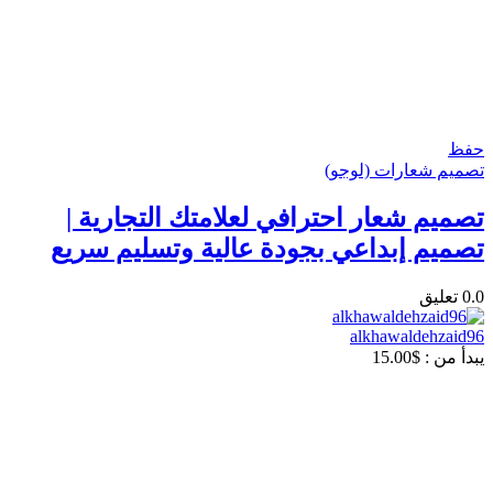
حفظ
تصميم شعارات (لوجو)
تصميم شعار احترافي لعلامتك التجارية |
تصميم إبداعي بجودة عالية وتسليم سريع
0.0
تعليق
alkhawaldehzaid96
يبدأ من :
$
15.00