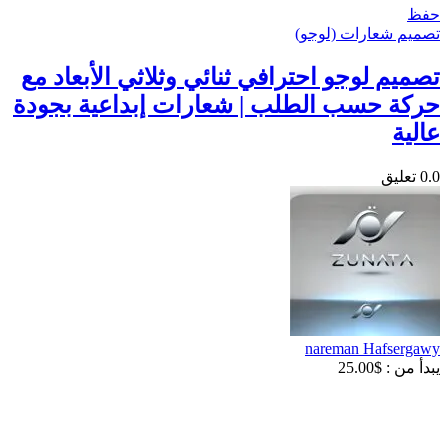
حفظ
تصميم شعارات (لوجو)
تصميم لوجو احترافي ثنائي وثلاثي الأبعاد مع
حركة حسب الطلب | شعارات إبداعية بجودة
عالية
0.0
تعليق
nareman Hafsergawy
يبدأ من :
$
25.00