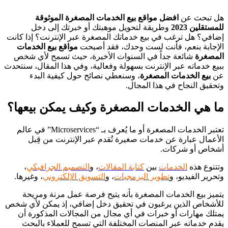
هل تبحث عن
افضل مواقع بيع الخدمات المصغرة الموثوقة
للمستقلين 2023
وطريقة لتحويل موهبتك أو خبرتك إلى دخل
إضافي؟ هل ترغب في بيع خدماتك المصغرة عبر الإنترنت؟ إذا كانت
الإجابة بنعم، فأنت لست وحدك، فقد أصبحت
مواقع بيع الخدمات
المصغرة
شائعة جداً في السنوات الأخيرة، حيث تسمح لأي شخص
ببيع خدماته عبر الإنترنت بسهولة وفعالية، وفي هذا المقال، سنتحدث
عن
بيع الخدمات المصغرة
، وسنعطي نصائح حول كيفية البدء
وتحقيق النجاح في هذا المجال.
ما هي الخدمات المصغرة وكيف يمكن بيعها؟
تعتبر الخدمات المصغرة أو ما يُعرف بـ “Microservices” في عالم
الأعمال عبارة عن خدمات صغيرة تُقدم عبر الإنترنت من قِبل
أشخاص أو شركات.
وتتنوع هذه
الخدمات
بين
كتابة المقالات
، و
التصميم الجرافيكي
،
وتحرير الفيديو، و
تطوير البرمجيات
، و
التسويق الإلكتروني
، وغيرها.
يتميز بيع الخدمات المصغرة بأنه يتيح فرصة عمل مرنة ومريحة
للأشخاص الذين يرغبون في تحقيق دخل إضافي، إذ يمكن لأي شخص
يمتلك مهارات أو خبرات في أي مجال من المجالات المذكورة أن
يقدم خدماته عبر المنصات المختلفة التي تسمح للعملاء بالبحث