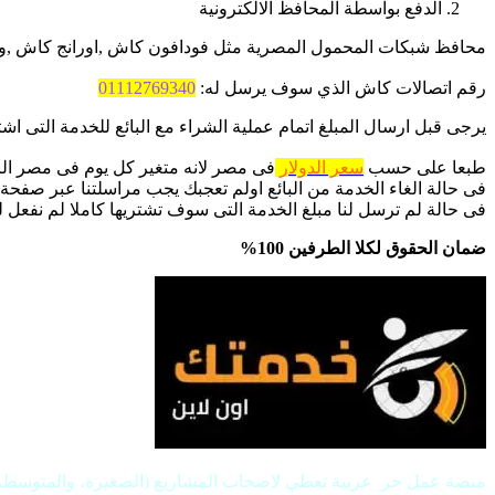
الدفع بواسطة المحافظ الالكترونية
محافظ شبكات المحمول المصرية مثل فودافون كاش ,اورانج كاش ,واتصالات كاش, وwe pay وى كاش, وانستا باى ,
رقم اتصالات كاش الذي سوف يرسل له:
01112769340
يرجى قبل ارسال المبلغ اتمام عملية الشراء مع البائع للخدمة التى ا
طبعا على حسب
سعر الدولار
فى مصر لانه متغير كل يوم فى مصر الر
فى حالة الغاء الخدمة من البائع اولم تعجبك يجب مراسلتنا عبر صفحة ا
فى حالة لم ترسل لنا مبلغ الخدمة التى سوف تشتريها كاملا لم نفعل 
ضمان الحقوق لكلا الطرفين 100%
منصة عمل حر عربية تعطي لاصحاب المشاريع (الصغيرة، والمتوسطة، وال