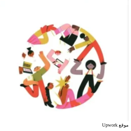
موقع Upwork